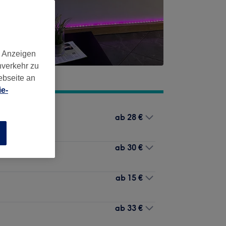
d Anzeigen
nverkehr zu
ebseite an
e-
ab
28 €
n
ab
30 €
ab
15 €
ab
33 €