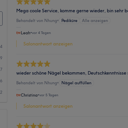
Mega coole Service, komme gerne wieder, bin sehr b
Behandelt von Nhung
•
Pediküre
Alle anzeigen
Leah
•
vor 4 Tagen
Salonantwort anzeigen
64
79
17
wieder schöne Nägel bekommen, Deutschkenntnisse s
6
Behandelt von Nhung
•
Nägel auffüllen
2
Christina
•
vor 5 Tagen
Salonantwort anzeigen