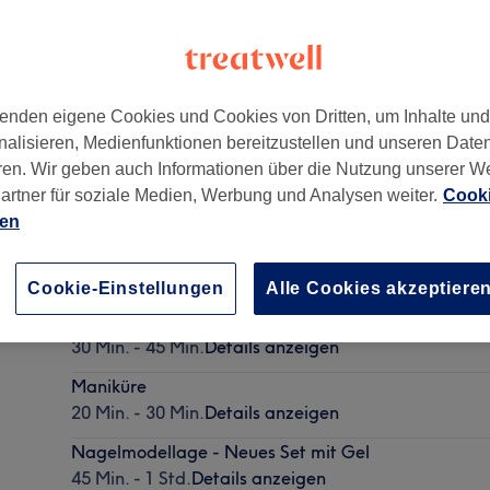
enden eigene Cookies und Cookies von Dritten, um Inhalte un
nalisieren, Medienfunktionen bereitzustellen und unseren Date
22529
ren. Wir geben auch Informationen über die Nutzung unserer W
artner für soziale Medien, Werbung und Analysen weiter.
Cooki
ien
Nagelmodellage - Auffüllen mit Gel
35 Min. - 45 Min.
Details anzeigen
Cookie-Einstellungen
Alle Cookies akzeptiere
Pediküre
30 Min. - 45 Min.
Details anzeigen
Maniküre
20 Min. - 30 Min.
Details anzeigen
Nagelmodellage - Neues Set mit Gel
45 Min. - 1 Std.
Details anzeigen