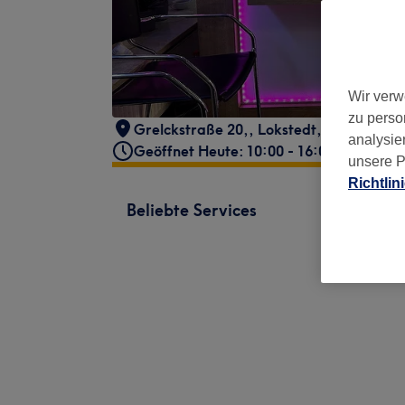
Wir verw
zu perso
Grelckstraße 20,
,
Lokstedt
,
Hamburg
,
analysie
Geöffnet Heute: 10:00 - 16:00
unsere P
Richtlin
Beliebte Services