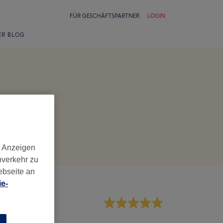
FÜR GESCHÄFTSPARTNER
LOGIN
ER BLOG
d Anzeigen
nverkehr zu
ebseite an
e-
rvice