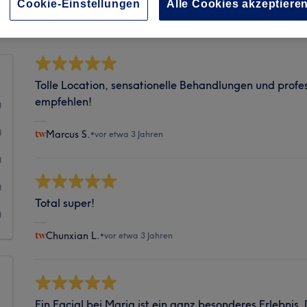
Sauberkeit
Cookie-Einstellungen
Alle Cookies akzeptiere
Tolle Location, sensationelle Behandlungen und profes
empfehlen!
0
0
Marcus S.
•
vor etwa 3 Jahren
0
0
Total super!
0
Chunxian L.
•
vor etwa 3 Jahren
Ein Facial bei Maria ist ein ganz besonderes Erlebnis