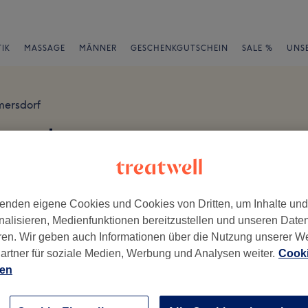
IK
MASSAGE
MÄNNER
GESCHENKGUTSCHEIN
SALE %
UNS
mersdorf
Bewertungen
en
enden eigene Cookies und Cookies von Dritten, um Inhalte un
nalisieren, Medienfunktionen bereitzustellen und unseren Date
ren. Wir geben auch Informationen über die Nutzung unserer W
artner für soziale Medien, Werbung und Analysen weiter.
Cooki
ch geschrieben.
ien
Ambiente
Se