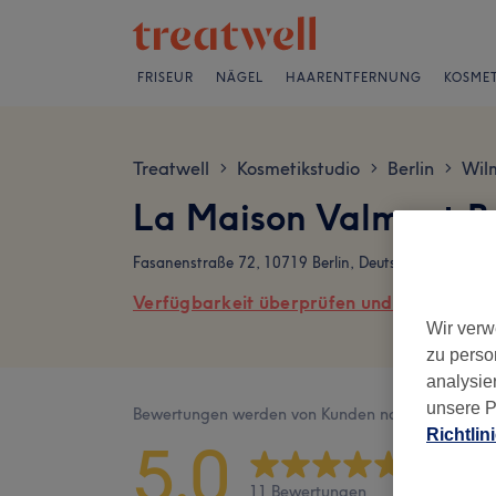
FRISEUR
NÄGEL
HAARENTFERNUNG
KOSMET
Treatwell
Kosmetikstudio
Berlin
Wil
>
>
>
La Maison Valmont 
Fasanenstraße 72, 10719 Berlin, Deutschland
Verfügbarkeit überprüfen und online buch
Wir verw
zu perso
analysie
unsere P
Bewertungen werden von Kunden nach ihrem Besu
Richtlin
5,0
11 Bewertungen