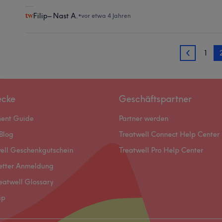
Filip– Nast A.
•
vor etwa 4 Jahren
1
1
ecke
Geschäftspartner
ment Guide
Partner werden
Blog
Treatwell Connect Help Center
ell Geschenkgutschein
Treatwell Pro Help Center
etter Anmeldung
eatwell Glossary
ap