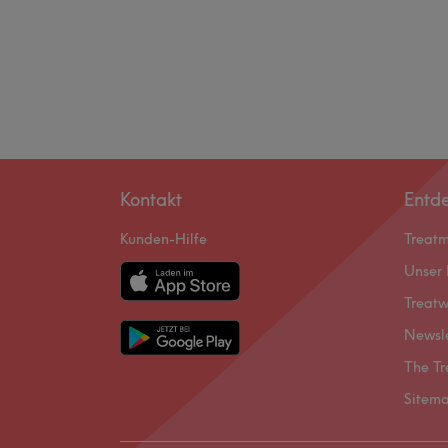
Kontakt
Entd
Kunden-Hilfe
Treat
Unser 
Treatw
Newsl
The Tr
Sitem