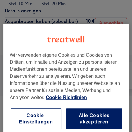
1 Std. 10 Min. - 1 Std. 20 Min.
Details anzeigen
10 €
Augenbrauen färben (zubuchbar)
Auswählen
15 Min.
Details anzeigen
Alle Services
Wir verwenden eigene Cookies und Cookies von
Dritten, um Inhalte und Anzeigen zu personalisieren,
Medienfunktionen bereitzustellen und unseren
Datenverkehr zu analysieren. Wir geben auch
Alle
Haarentfernung
Gesicht
Informationen über die Nutzung unserer Webseite an
unsere Partner für soziale Medien, Werbung und
Analysen weiter.
Cookie-Richtlinien
Augenbrauenbehandlungen
(
1
)
55 €
Cookie-
Alle Cookies
Einstellungen
akzeptieren
Gesichtsbehandlungen
(
14
)
ab 59 €