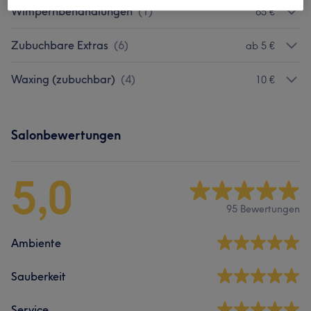
Wimpernbehandlungen
(
1
)
65 €
Zubuchbare Extras
(
6
)
ab 5 €
Waxing (zubuchbar)
(
4
)
10 €
Salonbewertungen
5,0
95 Bewertungen
Ambiente
Sauberkeit
Service