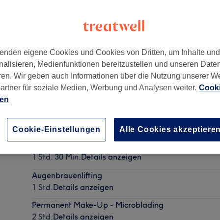
enden eigene Cookies und Cookies von Dritten, um Inhalte un
nalisieren, Medienfunktionen bereitzustellen und unseren Date
ren. Wir geben auch Informationen über die Nutzung unserer W
artner für soziale Medien, Werbung und Analysen weiter.
Cooki
ien
Wimpernverlängerung - Neuanlage Volumentechni
2 Std. 15 Min.
Details anzeigen
Cookie-Einstellungen
Alle Cookies akzeptiere
Permanent Make-Up - Wimpernkranzverdichtung
1 Std. 30 Min.
Details anzeigen
Augenbrauenlifting
1 Std.
Details anzeigen
Permanent Make-Up - Microblading
2 Std.
Details anzeigen