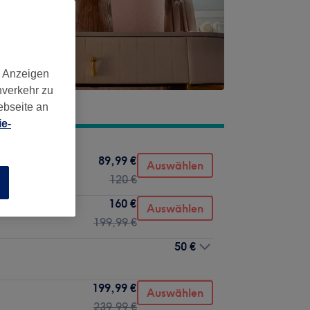
d Anzeigen
nverkehr zu
ebseite an
e-
89,99 €
k
Auswählen
120 €
n
160 €
Auswählen
199,99 €
50 €
199,99 €
Auswählen
239,99 €