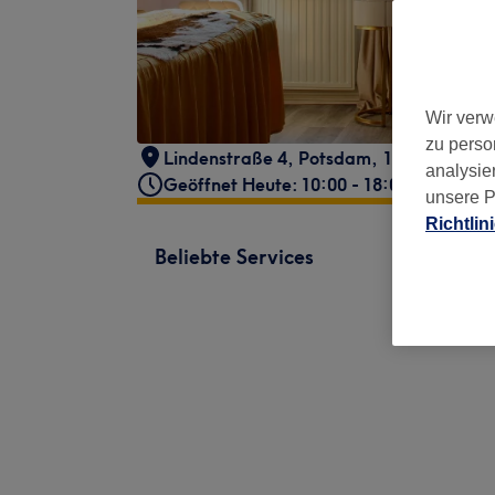
Wir verw
zu perso
Lindenstraße 4
,
Potsdam
,
14467
analysie
Geöffnet Heute: 10:00 - 18:00
unsere P
Richtlin
Beliebte Services