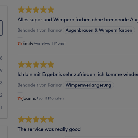
Alles super und Wimpern färben ohne brennende Aug
Behandelt von Karina
•
Augenbrauen & Wimpern färben
Emily
•
vor etwa 1 Monat
38
9
Ich bin mit Ergebnis sehr zufrieden, ich komme wiede
3
Behandelt von Karina
•
Wimpernverlängerung
2
Joanna
•
vor 3 Monaten
1
The service was really good