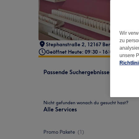
Wir verw
zu perso
Stephanstraße 2, 12167 Berlin, Deutsch
analysie
Geöffnet Heute: 09:30 - 16:00
unsere P
Richtlin
Passende Suchergebnisse
Nicht gefunden wonach du gesucht hast?
Alle Services
Promo Pakete
(
1
)