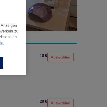
d Anzeigen
nverkehr zu
ebseite an
e-
10 €
Auswählen
n
20 €
Auswählen