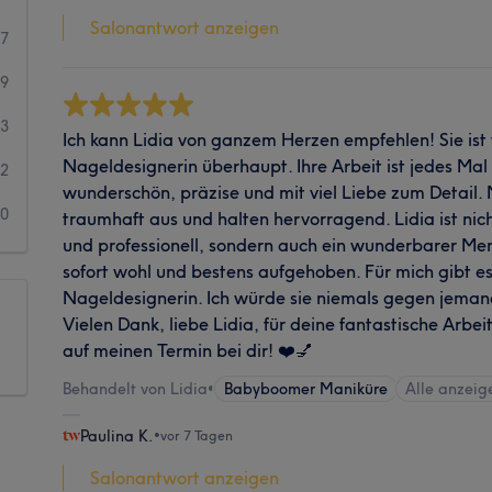
Salonantwort anzeigen
77
9
3
Ich kann Lidia von ganzem Herzen empfehlen! Sie ist 
Nageldesignerin überhaupt. Ihre Arbeit ist jedes Mal 
2
wunderschön, präzise und mit viel Liebe zum Detail
0
traumhaft aus und halten hervorragend. Lidia ist nich
und professionell, sondern auch ein wunderbarer Mens
sofort wohl und bestens aufgehoben. Für mich gibt es
Nageldesignerin. Ich würde sie niemals gegen jeman
Vielen Dank, liebe Lidia, für deine fantastische Arbei
auf meinen Termin bei dir! ❤️💅
Behandelt von Lidia
•
Babyboomer Maniküre
Alle anzeig
Paulina K.
•
vor 7 Tagen
Salonantwort anzeigen