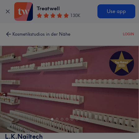
Treatwell
Use app
130K
Kosmetikstudios in der Nähe
LOGIN
L.K.Nailtech