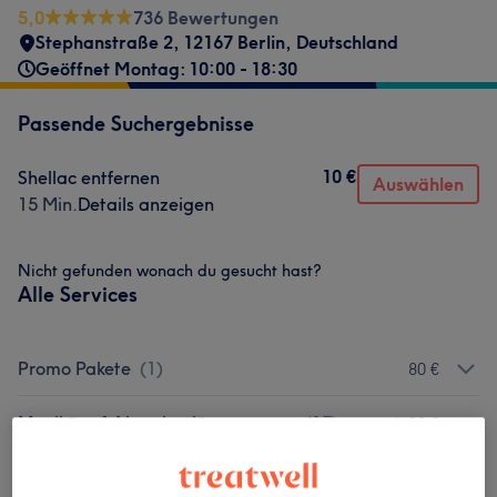
5,0
736 Bewertungen
Stephanstraße 2, 12167 Berlin, Deutschland
Geöffnet Montag: 10:00 - 18:30
Passende Suchergebnisse
10 €
Shellac entfernen
Auswählen
15 Min.
Details anzeigen
Nicht gefunden wonach du gesucht hast?
Alle Services
Promo Pakete
(
1
)
80 €
Maniküre & Nagelverlängerungen
(
17
)
ab 10 €
Pediküre
(
8
)
ab 30 €