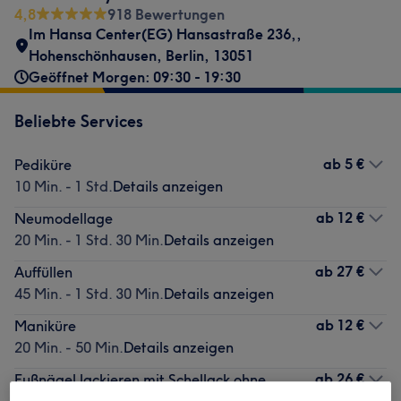
4,8
918 Bewertungen
Im Hansa Center(EG) Hansastraße 236,
,
Hohenschönhausen
,
Berlin
,
13051
Geöffnet Morgen: 09:30 - 19:30
Beliebte Services
ab
5 €
Pediküre
10 Min. - 1 Std.
Details anzeigen
ab
12 €
Neumodellage
20 Min. - 1 Std. 30 Min.
Details anzeigen
ab
27 €
Auffüllen
45 Min. - 1 Std. 30 Min.
Details anzeigen
ab
12 €
Maniküre
20 Min. - 50 Min.
Details anzeigen
ab
26 €
Fußnägel lackieren mit Schellack ohne