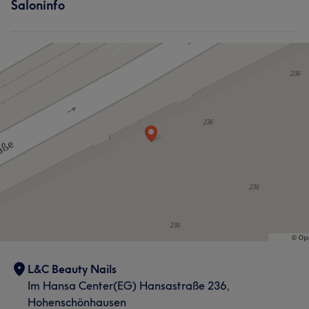
Was unsere Kunden über Tom sagen
Saloninfo
Nägel
Gesicht
Massage
Professionell
5
L&C Beauty Nails
Im Hansa Center(EG) Hansastraße 236,
Hohenschönhausen