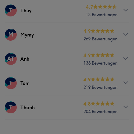
4.7
T
Thuy
13 Bewertungen
Services
4.9
M
Mymy
269 Bewertungen
Nägel
Gesicht
Massage
Services
4.9
AT
Anh
136 Bewertungen
Nägel
Gesicht
Massage
Services
4.9
T
Tom
Was unsere Kunden über Mymy sagen
219 Bewertungen
Nägel
Gesicht
Massage
Erfahren
6
Services
4.8
T
Thanh
204 Bewertungen
Nägel
Gesicht
Massage
Services