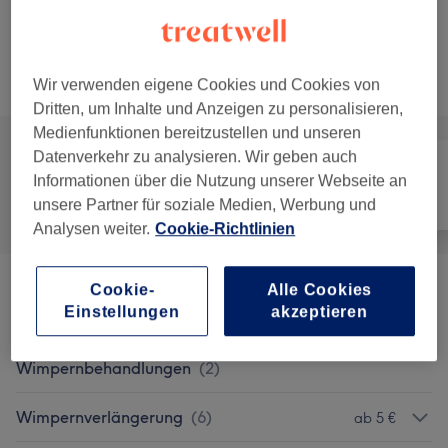
Pediküre
30 Min. - 40 Min.
Details anzeigen
Alle Services
Wir verwenden eigene Cookies und Cookies von
Dritten, um Inhalte und Anzeigen zu personalisieren,
Medienfunktionen bereitzustellen und unseren
Datenverkehr zu analysieren. Wir geben auch
Informationen über die Nutzung unserer Webseite an
Alle
Nägel
Gesicht
unsere Partner für soziale Medien, Werbung und
Analysen weiter.
Cookie-Richtlinien
Cookie-
Alle Cookies
Massagen
(
2
)
ab 20 €
Einstellungen
akzeptieren
Augenbrauen- Und
ab 12 €
Wimpernbehandlungen
(
2
)
Wimpernverlängerung
(
6
)
ab 5 €