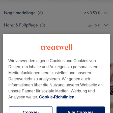
Nagelmodellage
(
5
)
ab 0,50 €
Hand & Fußpflege
(
3
)
ab 15 €
Nagellack & Shellack
(
3
)
ab 5 €
Unsere Arbeit
Bild anklicken für weitere Details
Wir verwenden eigene Cookies und Cookies von
Dritten, um Inhalte und Anzeigen zu personalisieren,
Medienfunktionen bereitzustellen und unseren
Datenverkehr zu analysieren. Wir geben auch
Informationen über die Nutzung unserer Webseite an
unsere Partner für soziale Medien, Werbung und
Analysen weiter.
Cookie-Richtlinien
Cookie-
Alle Cookies