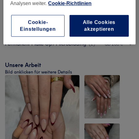
Analysen weiter.
Cookie-Richtlinien
Wimpernlifting / - Färben
(
1
)
ab 35 €
Cookie-
Alle Cookies
Augenbrauen
(
2
)
ab 40 €
Einstellungen
akzeptieren
Permanent Make Up / Microblading
(
2
)
ab 280 €
Unsere Arbeit
Bild anklicken für weitere Details