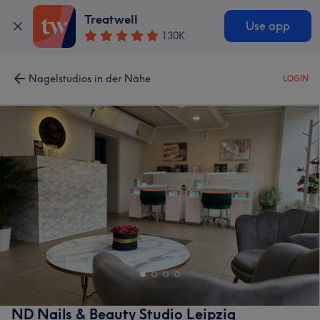
Treatwell
Use app
130K
Nagelstudios in der Nähe
LOGIN
ND Nails & Beauty Studio Leipzig