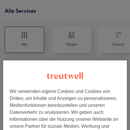
Alle Services
Alle
Nägel
Gesicht
Auffüllen
(
4
)
ab 33 €
Neumodellage
(
5
)
ab 30 €
Wir verwenden eigene Cookies und Cookies von
Dritten, um Inhalte und Anzeigen zu personalisieren,
Maniküre
(
1
)
ab 30 €
Medienfunktionen bereitzustellen und unseren
Datenverkehr zu analysieren. Wir geben auch
Pediküre
(
1
)
ab 42 €
Informationen über die Nutzung unserer Webseite an
unsere Partner für soziale Medien, Werbung und
Wimpernverlängerung
(
8
)
ab 35 €