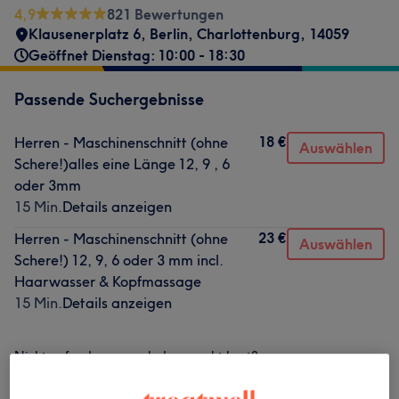
4,9
821 Bewertungen
Klausenerplatz 6
,
Berlin, Charlottenburg
,
14059
Geöffnet Dienstag: 10:00 - 18:30
Passende Suchergebnisse
18 €
Herren - Maschinenschnitt (ohne
Auswählen
Schere!)alles eine Länge 12, 9 , 6
oder 3mm
15 Min.
Details anzeigen
23 €
Herren - Maschinenschnitt (ohne
Auswählen
Schere!) 12, 9, 6 oder 3 mm incl.
Haarwasser & Kopfmassage
15 Min.
Details anzeigen
Nicht gefunden wonach du gesucht hast?
Alle Services