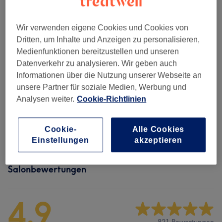
Damen - Haarschnitte & Stylings
(
2
)
ab 33 €
Wir verwenden eigene Cookies und Cookies von
Dritten, um Inhalte und Anzeigen zu personalisieren,
Haarkuren & Pflege
(
1
)
ab 12 €
Medienfunktionen bereitzustellen und unseren
Datenverkehr zu analysieren. Wir geben auch
Damen - Colorationen ( Ohne Schnitt &
ab 20 €
Informationen über die Nutzung unserer Webseite an
Frisur )
(
5
)
unsere Partner für soziale Medien, Werbung und
Analysen weiter.
Cookie-Richtlinien
Herren - Haarschnitte & Stylings
(
4
)
ab 10 €
Kinder - Haarschnitte & Stylings
(
3
)
Cookie-
Alle Cookies
ab 19 €
Einstellungen
akzeptieren
Salonbewertungen
4,9
821 Bewertungen