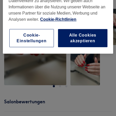
Unsere Arbeit
Datenverkehr zu analysieren. Wir geben auch
Bild anklicken für weitere Details
Informationen über die Nutzung unserer Webseite an
unsere Partner für soziale Medien, Werbung und
Analysen weiter.
Cookie-Richtlinien
Cookie-
Alle Cookies
Einstellungen
akzeptieren
Salonbewertungen