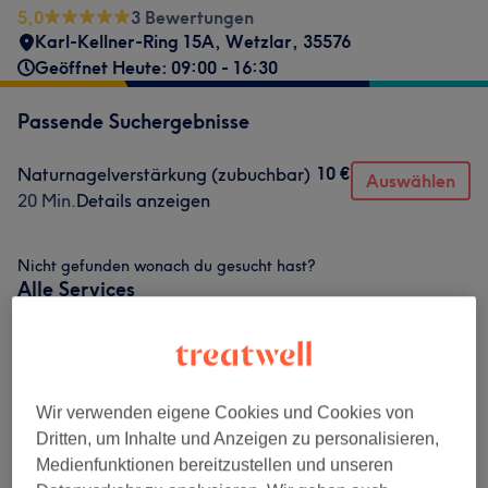
5,0
3 Bewertungen
Karl-Kellner-Ring 15A
,
Wetzlar
,
35576
Geöffnet Heute: 09:00 - 16:30
Passende Suchergebnisse
10 €
Naturnagelverstärkung (zubuchbar)
Auswählen
20 Min.
Details anzeigen
Nicht gefunden wonach du gesucht hast?
Alle Services
Maniküre & Pediküre
(
4
)
ab 2 €
Wir verwenden eigene Cookies und Cookies von
Nagelmodellage
(
3
)
ab 10 €
Dritten, um Inhalte und Anzeigen zu personalisieren,
Medienfunktionen bereitzustellen und unseren