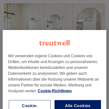
Wir verwenden eigene Cookies und Cookies von
Dritten, um Inhalte und Anzeigen zu personalisieren,
Medienfunktionen bereitzustellen und unseren
Defleur Salon
Datenverkehr zu analysieren. Wir geben auch
4,9
271 Bewertungen
Informationen über die Nutzung unserer Webseite an
Wetzlar
Auf Karte anzeigen
unsere Partner für soziale Medien, Werbung und
Nebenzeiten
Analysen weiter.
Cookie-Richtlinien
ab
41,30 €
Wimpernlifting inkl. färben
1 Std.
Spare bis zu 30%
Cookie-
Alle Cookies