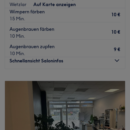
eine Atmosphäre, die deinen Besuch zu einem
Wetzlar
Auf Karte anzeigen
besonderen Erlebnis macht. Jeder Aufenthalt wird mit viel
Wimpern färben
Sorgfalt gestaltet, sodass du dich rundum willkommen
10 €
15 Min.
und bestens betreut fühlst. .
Augenbrauen färben
Zurück zur Salonansicht
10 €
10 Min.
Augenbrauen zupfen
9 €
10 Min.
Schnellansicht Saloninfos
Montag
Geschlossen
Dienstag
10:00
–
18:00
Mittwoch
10:00
–
18:00
Donnerstag
10:00
–
18:00
Freitag
10:00
–
18:00
Samstag
10:00
–
16:00
Sonntag
Geschlossen