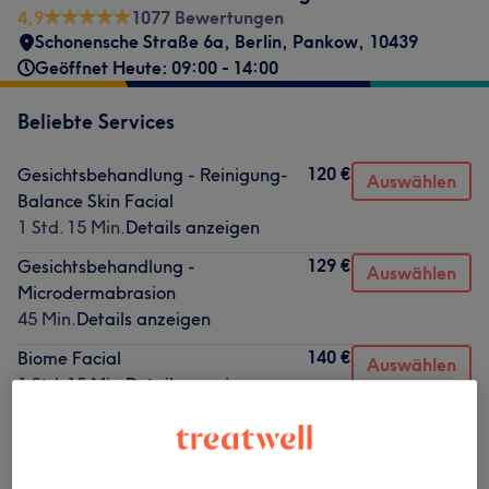
4,9
1077 Bewertungen
Schonensche Straße 6a
,
Berlin, Pankow
,
10439
Geöffnet Heute: 09:00 - 14:00
Beliebte Services
120 €
Gesichtsbehandlung - Reinigung-
Auswählen
Balance Skin Facial
1 Std. 15 Min.
Details anzeigen
129 €
Gesichtsbehandlung -
Auswählen
Microdermabrasion
45 Min.
Details anzeigen
140 €
Biome Facial
Auswählen
1 Std. 15 Min.
Details anzeigen
130 €
Kostenloses Erstberatungsgespräch
Auswählen
( incl. Hautanalyse) mit
anschließender