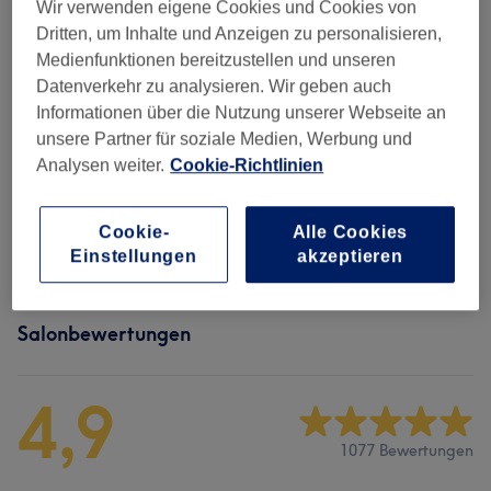
Wir verwenden eigene Cookies und Cookies von
Gesichtsbehandlung
Dritten, um Inhalte und Anzeigen zu personalisieren,
2 Std.
Details anzeigen
Medienfunktionen bereitzustellen und unseren
145 €
Hydrate Facial Glow
Auswählen
Datenverkehr zu analysieren. Wir geben auch
1 Std. 30 Min.
Details anzeigen
Informationen über die Nutzung unserer Webseite an
unsere Partner für soziale Medien, Werbung und
Analysen weiter.
Cookie-Richtlinien
Alle Services
Cookie-
Alle Cookies
Gesichtsbehandlungen
(
9
)
ab 120 €
Einstellungen
akzeptieren
Salonbewertungen
4,9
1077 Bewertungen