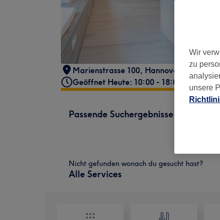
Wir verw
zu perso
Marienstrasse 100
,
Hannover
,
30171
analysie
Geöffnet Heute: 10:00 - 18:00
unsere P
Richtlin
Passende Suchergebnisse
Nicht gefunden wonach du gesucht hast?
Alle Services