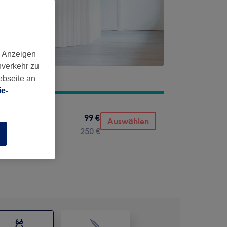
d Anzeigen
nverkehr zu
ebseite an
e-
99 €
Auswählen
250 €
n