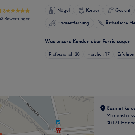
Nägel
Körper
Gesicht
4.8
53 Bewertungen
Haarentfernung
Ästhetische Me
Was unsere Kunden über Ferrie sagen
Professionell
28
Herzlich
17
Erfahren
Kosmetikstud
Marienstrass
30171 Hanno