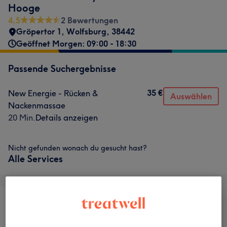
Hooge
4,5
2 Bewertungen
Gröpertor 1
,
Wolfsburg
,
38442
Geöffnet Morgen: 09:00 - 18:30
Passende Suchergebnisse
35 €
New Energie - Rücken &
Auswählen
Nackenmassae
20 Min.
Details anzeigen
Nicht gefunden wonach du gesucht hast?
Alle Services
Haarentfernung
Gesicht
Massage