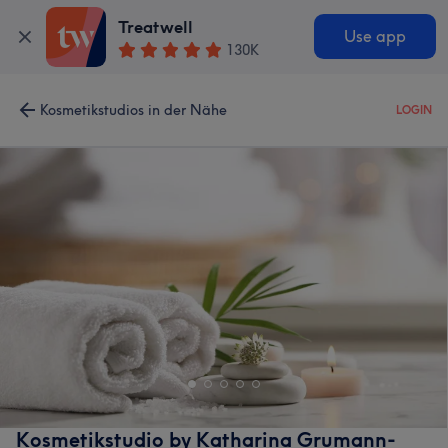
Treatwell
Use app
130K
Kosmetikstudios in der Nähe
LOGIN
Kosmetikstudio by Katharina Grumann-