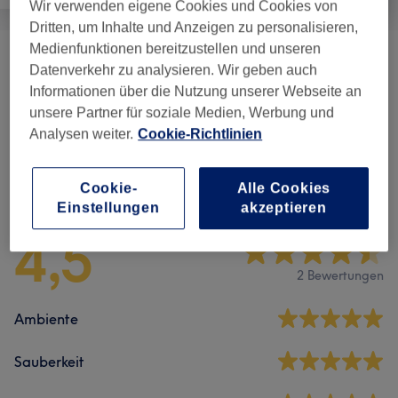
Wir verwenden eigene Cookies und Cookies von
Dritten, um Inhalte und Anzeigen zu personalisieren,
Medienfunktionen bereitzustellen und unseren
FaceFitness & Liftingmassage
(
3
)
ab 110 €
Datenverkehr zu analysieren. Wir geben auch
Informationen über die Nutzung unserer Webseite an
Massagen
(
3
)
ab 35 €
unsere Partner für soziale Medien, Werbung und
Analysen weiter.
Cookie-Richtlinien
Salonbewertungen
Cookie-
Alle Cookies
Einstellungen
akzeptieren
4,5
2 Bewertungen
Ambiente
Sauberkeit