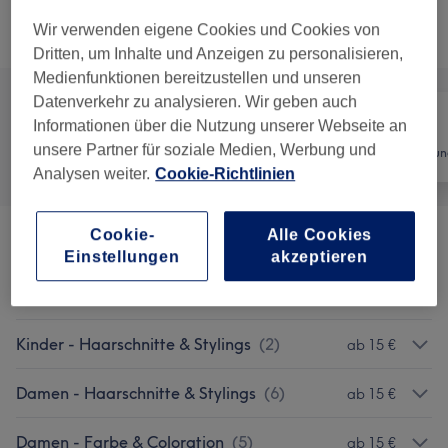
Wir verwenden eigene Cookies und Cookies von
Alle Services
Dritten, um Inhalte und Anzeigen zu personalisieren,
Medienfunktionen bereitzustellen und unseren
Datenverkehr zu analysieren. Wir geben auch
Informationen über die Nutzung unserer Webseite an
unsere Partner für soziale Medien, Werbung und
Alle
Friseur
Haarentfernun
Analysen weiter.
Cookie-Richtlinien
Cookie-
Alle Cookies
Herren - Haarschnitte & Stylings
(
4
)
ab 8 €
Einstellungen
akzeptieren
Herren Waxing
(
2
)
ab 6 €
Kinder - Haarschnitte & Stylings
(
2
)
ab 15 €
Damen - Haarschnitte & Stylings
(
6
)
ab 15 €
Damen - Farbe & Coloration
(
5
)
ab 15 €