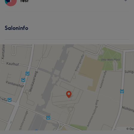
T
test
Friseur
Gesicht
Haarentfernung
Services
Saloninfo
Friseur
Gesicht
Haarentfernung