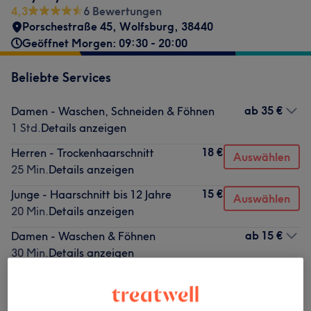
4,3
6 Bewertungen
Porschestraße 45
,
Wolfsburg
,
38440
Geöffnet Morgen: 09:30 - 20:00
Beliebte Services
ab
35 €
Damen - Waschen, Schneiden & Föhnen
1 Std.
Details anzeigen
18 €
Herren - Trockenhaarschnitt
Auswählen
25 Min.
Details anzeigen
15 €
Junge - Haarschnitt bis 12 Jahre
Auswählen
20 Min.
Details anzeigen
ab
15 €
Damen - Waschen & Föhnen
30 Min.
Details anzeigen
20 €
Mädchen - Haarschnitt bis 10 Jahre
Auswählen
35 Min.
Details anzeigen