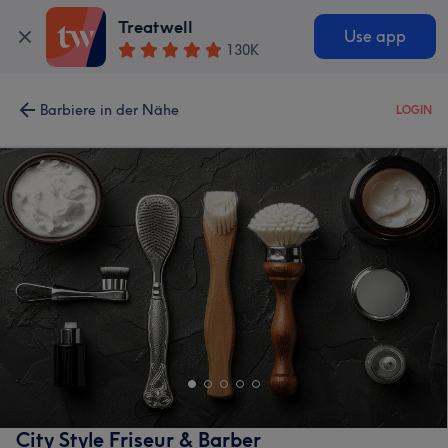
Treatwell
Use app
130K
Barbiere in der Nähe
LOGIN
City Style Friseur & Barber