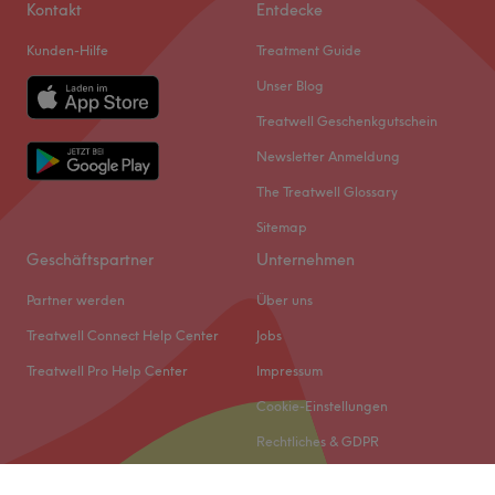
Kontakt
Entdecke
Kunden-Hilfe
Treatment Guide
Unser Blog
Treatwell Geschenkgutschein
Newsletter Anmeldung
The Treatwell Glossary
Sitemap
Geschäftspartner
Unternehmen
Partner werden
Über uns
Treatwell Connect Help Center
Jobs
Treatwell Pro Help Center
Impressum
Cookie-Einstellungen
Rechtliches & GDPR