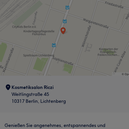
Was unsere Kunden über Solongo sagen
Kompetent
10
Professionell
8
Erfahren
7
Kosmetiksalon Riczi
Fürsorglich
7
Weitlingstraße 45
10317 Berlin, Lichtenberg
Genießen Sie angenehmes, entspannendes und