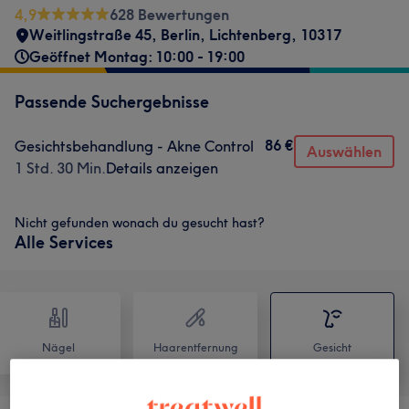
4,9
628 Bewertungen
Weitlingstraße 45
,
Berlin, Lichtenberg
,
10317
Geöffnet Montag: 10:00 - 19:00
Passende Suchergebnisse
86 €
Gesichtsbehandlung - Akne Control
Auswählen
1 Std. 30 Min.
Details anzeigen
Nicht gefunden wonach du gesucht hast?
Alle Services
Nägel
Haarentfernung
Gesicht