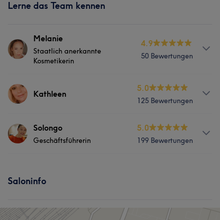
Lerne das Team kennen
Melanie
4.9
Staatlich anerkannte
50 Bewertungen
Kosmetikerin
Services
5.0
Kathleen
125 Bewertungen
Nägel
Gesicht
Haarentfernung
Services
Solongo
5.0
Geschäftsführerin
199 Bewertungen
Nägel
Gesicht
Haarentfernung
Services
Was unsere Kunden über Kathleen sagen
Saloninfo
Nägel
Gesicht
Haarentfernung
Professionell
6
Fürsorglich
6
Gründlich
6
Portfolio
Sympathisch
6