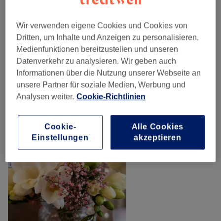
Wellness Behandlungen
(
7
)
ab 54 €
Wir verwenden eigene Cookies und Cookies von
Schöne Augen
(
5
)
ab 9 €
Dritten, um Inhalte und Anzeigen zu personalisieren,
Medienfunktionen bereitzustellen und unseren
Gesichtsbehandlungen
(
1
)
Datenverkehr zu analysieren. Wir geben auch
89 €
Informationen über die Nutzung unserer Webseite an
unsere Partner für soziale Medien, Werbung und
Unsere Arbeit
Analysen weiter.
Cookie-Richtlinien
Bild anklicken für weitere Details
Cookie-
Alle Cookies
Einstellungen
akzeptieren