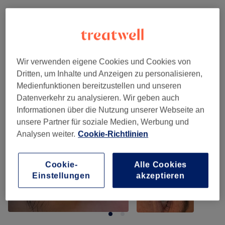
Massagen
(
8
)
ab 8 €
Unsere Arbeit
Bild anklicken für weitere Details
Wir verwenden eigene Cookies und Cookies von
Dritten, um Inhalte und Anzeigen zu personalisieren,
Medienfunktionen bereitzustellen und unseren
Datenverkehr zu analysieren. Wir geben auch
Informationen über die Nutzung unserer Webseite an
unsere Partner für soziale Medien, Werbung und
Analysen weiter.
Cookie-Richtlinien
Cookie-
Alle Cookies
Einstellungen
akzeptieren