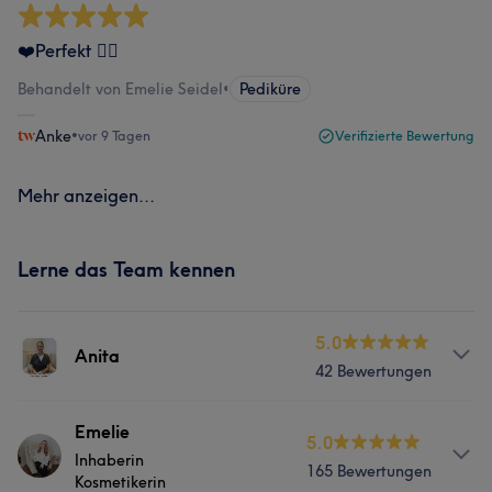
❤️Perfekt 👌🏻
Behandelt von Emelie Seidel
•
Pediküre
Anke
•
vor 9 Tagen
Verifizierte Bewertung
Mehr anzeigen...
Lerne das Team kennen
5.0
Anita
42 Bewertungen
Info
Emelie
5.0
Inhaberin
Hey ihr Lieben 🌸 mein Name ist Anita und ich freue
165 Bewertungen
Kosmetikerin