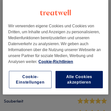
Gesichtsbehandlungen
(
5
)
ab 49 €
Augenbrauen & Wimpernbehandlungen
(
5
)
ab 12 €
Wir verwenden eigene Cookies und Cookies von
Permanent Make-Up
(
1
)
5 €
Dritten, um Inhalte und Anzeigen zu personalisieren,
Medienfunktionen bereitzustellen und unseren
Datenverkehr zu analysieren. Wir geben auch
Informationen über die Nutzung unserer Webseite an
Salonbewertungen
unsere Partner für soziale Medien, Werbung und
Analysen weiter.
Cookie-Richtlinien
5,0
Cookie-
Alle Cookies
144 Bewertungen
Einstellungen
akzeptieren
Ambiente
Sauberkeit