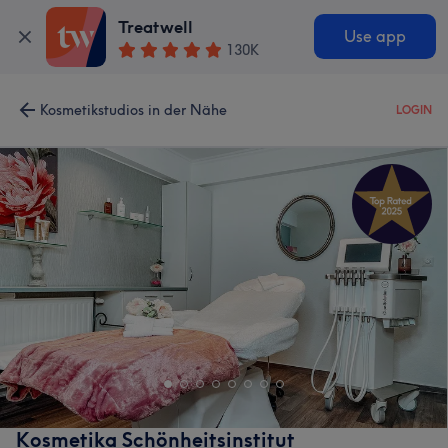
Treatwell
Use app
130K
Kosmetikstudios in der Nähe
LOGIN
Kosmetika Schönheitsinstitut