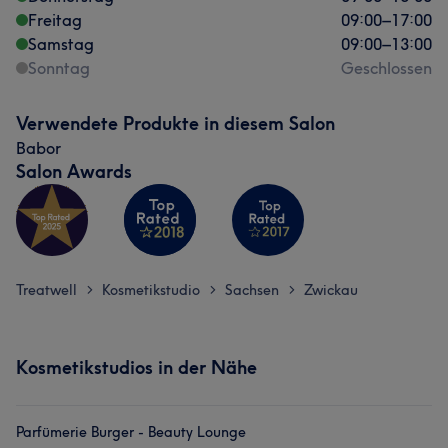
Freitag
09:00
–
17:00
Samstag
09:00
–
13:00
Sonntag
Geschlossen
Verwendete Produkte in diesem Salon
Babor
Salon Awards
Treatwell
Kosmetikstudio
Sachsen
Zwickau
>
>
>
Was unsere Kunden über Claudia sagen
Kosmetikstudios in der Nähe
Herzlich
29
Professionell
22
Erfahren
13
Parfümerie Burger - Beauty Lounge
Kompetent
13