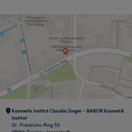
Was unsere Kunden über Janine sagen
Professionell
28
Herzlich
22
Kompetent
19
Fürsorglich
15
Kosmetik Institut Claudia Singer - BABOR Kosmetik
Institut
Dr.-Friedrichs-Ring 55