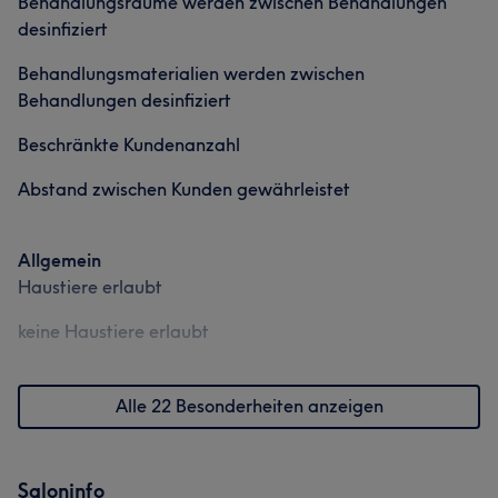
Behandlungsräume werden zwischen Behandlungen
Nägel
Fitness
Gesicht
desinfiziert
Behandlungsmaterialien werden zwischen
Portfolio
Behandlungen desinfiziert
Beschränkte Kundenanzahl
Abstand zwischen Kunden gewährleistet
Allgemein
Haustiere erlaubt
keine Haustiere erlaubt
Was unsere Kunden über Sarah sagen
Kompetent
12
Professionell
12
Herzlich
8
Alle 22 Besonderheiten anzeigen
Aufmerksam
7
Saloninfo