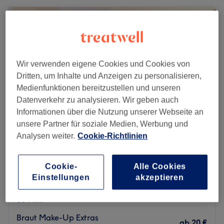
Wir verwenden eigene Cookies und Cookies von
Dritten, um Inhalte und Anzeigen zu personalisieren,
Medienfunktionen bereitzustellen und unseren
Datenverkehr zu analysieren. Wir geben auch
Informationen über die Nutzung unserer Webseite an
unsere Partner für soziale Medien, Werbung und
Analysen weiter.
Cookie-Richtlinien
Parfümerie Burger - Beauty Lounge
4,7
817 Bewertungen
Cookie-
Alle Cookies
Innenstadt, Zwickau
Auf Karte anzeigen
Einstellungen
akzeptieren
Wimpern kleben (Preis pro Paar)
15 €
30 Min.
Braut Make-Up Extras
ab
20 €