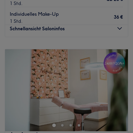
1 Std.
Individuelles Make-Up
36 €
1 Std.
Schnellansicht Saloninfos
Montag
09:00
–
20:00
Dienstag
09:00
–
20:00
Mittwoch
09:00
–
20:00
Donnerstag
09:00
–
20:00
Freitag
09:00
–
20:00
Samstag
09:00
–
18:00
Sonntag
Geschlossen
Zeitlos stilvoll präsentiert sich die Parfümerie Burger in
der Zwickauer Innenstadt und bietet ein breit gefächertes
Spektrum von Gesichtsbehandlungen,
Wimpernverlängerung, Massagen und vielem mehr.
Kosmetik von Profis und mit höchsten Ansprüchen an