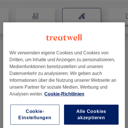
Nägel
Haarentfernung
Ges
Damen - Waxing
(
8
)
ab 12 €
Wir verwenden eigene Cookies und Cookies von
Dritten, um Inhalte und Anzeigen zu personalisieren,
Medienfunktionen bereitzustellen und unseren
Datenverkehr zu analysieren. Wir geben auch
Salonbewertungen
Informationen über die Nutzung unserer Webseite an
unsere Partner für soziale Medien, Werbung und
4,9
Analysen weiter.
Cookie-Richtlinien
97 Bewertungen
Cookie-
Alle Cookies
Einstellungen
akzeptieren
Ambiente