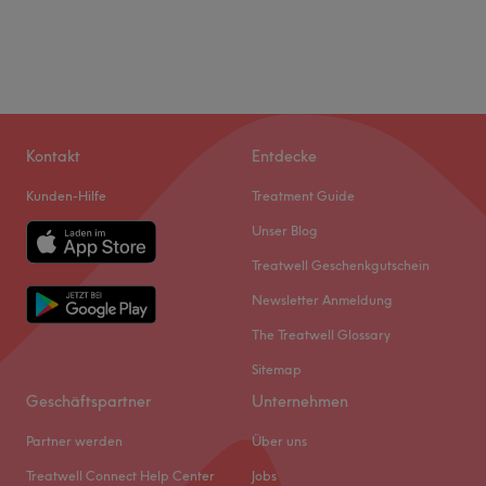
Kontakt
Entdecke
Kunden-Hilfe
Treatment Guide
Unser Blog
Treatwell Geschenkgutschein
Newsletter Anmeldung
The Treatwell Glossary
Sitemap
Geschäftspartner
Unternehmen
Partner werden
Über uns
Treatwell Connect Help Center
Jobs