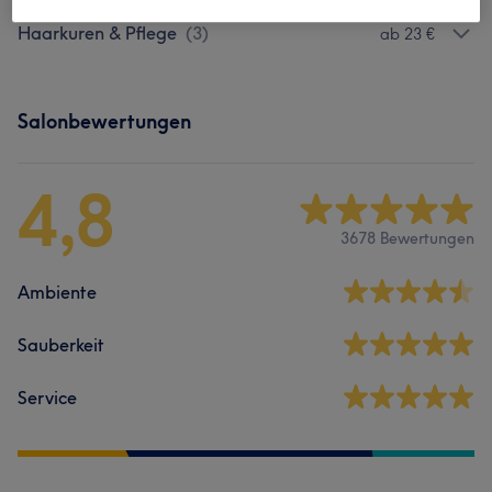
Haarkuren & Pflege
(
3
)
ab 23 €
Salonbewertungen
4,8
3678 Bewertungen
Ambiente
Sauberkeit
Service