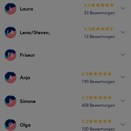
Services
4.8
L
Laura
33 Bewertungen
Friseur
Gesicht
Services
4.5
LA
Lena/Steven,
Was unsere Kunden über Carola sagen
12 Bewertungen
Friseur
Professionell
59
Kompetent
48
Erfahren
36
Services
FS
Friseur
Freundlich
25
Friseur
Gesicht
Services
4.8
A
Anja
190 Bewertungen
Friseur
Gesicht
Services
4.8
S
Simone
458 Bewertungen
Friseur
Gesicht
Massage
Services
5.0
O
Olga
Was unsere Kunden über Anja sagen
100 Bewertungen