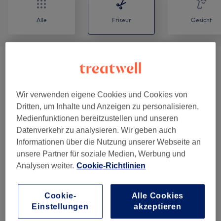
Alle
Friseur
Gesicht
Locken (trockenes,gewaschenes Haar)
(
1
)
ab 33 €
Damen - Haarschnitte & Stylings
(
21
)
ab 2,50 €
Wir verwenden eigene Cookies und Cookies von
Dritten, um Inhalte und Anzeigen zu personalisieren,
Damen - Coloration & Farbe
(
7
)
ab 43 €
Medienfunktionen bereitzustellen und unseren
Datenverkehr zu analysieren. Wir geben auch
Damen - Colorationen, Schnitte & Selber
Informationen über die Nutzung unserer Webseite an
ab 87,50 €
Föhnen
(
3
)
unsere Partner für soziale Medien, Werbung und
Analysen weiter.
Cookie-Richtlinien
Zubuchbare Extras
(
3
)
ab 14 €
Cookie-
Alle Cookies
Herren - Haarschnitte, Coloration &
ab 21 €
Einstellungen
akzeptieren
Stylings
(
6
)