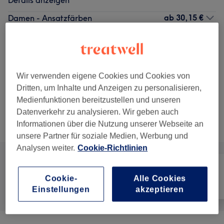
Details anzeigen
ab
30,15 €
Damen - Ansatzfärben
1 Std. - 1 Std. 10 Min.
Spare bis zu 10%
Details anzeigen
ab
26,55 €
Herren -
Auswählen
Maschinenschnitt, ohne
Spare bis zu 10%
Wir verwenden eigene Cookies und Cookies von
Waschen
Dritten, um Inhalte und Anzeigen zu personalisieren,
15 Min.
Details anzeigen
Medienfunktionen bereitzustellen und unseren
Datenverkehr zu analysieren. Wir geben auch
Informationen über die Nutzung unserer Webseite an
Alle Services
unsere Partner für soziale Medien, Werbung und
Analysen weiter.
Cookie-Richtlinien
Cookie-
Alle Cookies
Alle
Friseur
Gesicht
Einstellungen
akzeptieren