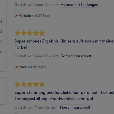
Gestylt von Anna Völkner
•
Haarschnitt für Jungen
Patrizia
•
vor 23 Tagen
74
33
Super schönes Ergebnis. Bin sehr zufrieden mit mei
2
Farbe!
0
Gestylt von Anna Völkner
•
Damenhaarschnitt
1
Jana
•
vor 26 Tagen
Super Stimmung und herzliche Kontakte, Sehr flexibel
Termingestaltung. Handwerklich sehrt gut.
Gestylt von Marie-Kristin
•
Herrenhaarschnitt