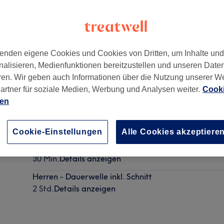
enden eigene Cookies und Cookies von Dritten, um Inhalte un
nalisieren, Medienfunktionen bereitzustellen und unseren Date
38
ren. Wir geben auch Informationen über die Nutzung unserer W
artner für soziale Medien, Werbung und Analysen weiter.
Cooki
ien
Herren Schnitt (inkl. waschen&föhnen)
30 Min.
Details anzeigen
Cookie-Einstellungen
Alle Cookies akzeptiere
Maschinen-Schnitt (inkl. waschen/föhnen)
30 Min.
Details anzeigen
Herren - Dauerwelle inkl. Schnitt
2 Std.
Details anzeigen