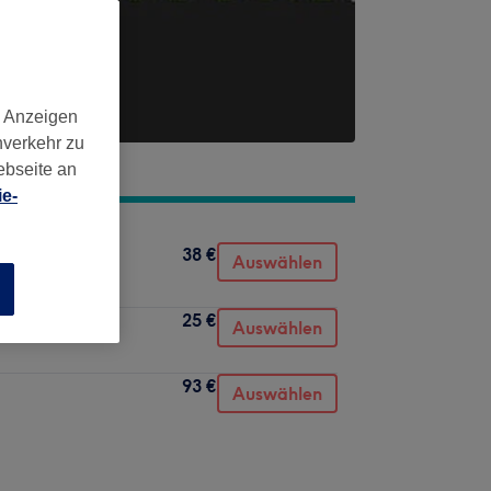
d Anzeigen
nverkehr zu
ebseite an
e-
38 €
Auswählen
n
25 €
Auswählen
93 €
Auswählen