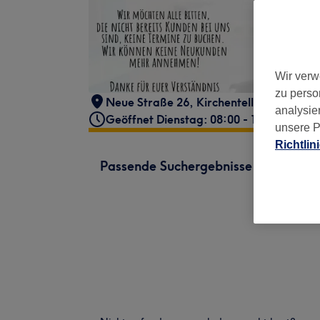
Wir verw
zu perso
Neue Straße 26
,
Kirchentellinsfurt
,
721
analysie
Geöffnet Dienstag: 08:00 - 18:00
unsere P
Richtlin
Passende Suchergebnisse