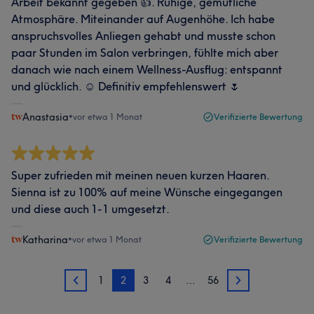
Arbeit bekannt gegeben 👍. Ruhige, gemütliche
Atmosphäre. Miteinander auf Augenhöhe. Ich habe
anspruchsvolles Anliegen gehabt und musste schon
paar Stunden im Salon verbringen, fühlte mich aber
danach wie nach einem Wellness-Ausflug: entspannt
und glücklich. ☺️ Definitiv empfehlenswert 🌷
Anastasia
•
vor etwa 1 Monat
Verifizierte Bewertung
Super zufrieden mit meinen neuen kurzen Haaren.
Sienna ist zu 100% auf meine Wünsche eingegangen
und diese auch 1-1 umgesetzt.
Katharina
•
vor etwa 1 Monat
Verifizierte Bewertung
1
2
3
4
…
56
1
3