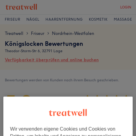
LOGIN
FRISEUR
NÄGEL
HAARENTFERNUNG
KOSMETIK
MASSAGE
Treatwell
Friseur
Nordrhein-Westfalen
>
>
Königslocken Bewertungen
Theodor-Storm-Str 6, 32791 Lage
Verfügbarkeit überprüfen und online buchen
Bewertungen werden von Kunden nach ihrem Besuch geschrieben.
5,0
434 Bewertungen
Ambiente
Wir verwenden eigene Cookies und Cookies von