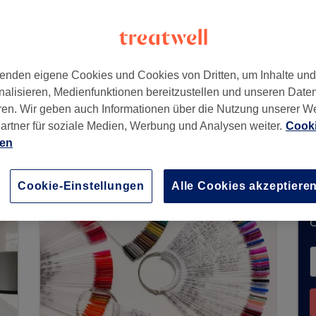
 Straße 24
,
Berlin, Hellersdorf
,
12627
enden eigene Cookies und Cookies von Dritten, um Inhalte un
nalisieren, Medienfunktionen bereitzustellen und unseren Date
ren. Wir geben auch Informationen über die Nutzung unserer W
artner für soziale Medien, Werbung und Analysen weiter.
Cooki
chungen über Treatwell entgegen. Nutzen Sie das
ien
ähe zu finden.
Dort warten viele erstklassige Pro
Cookie-Einstellungen
Alle Cookies akzeptiere