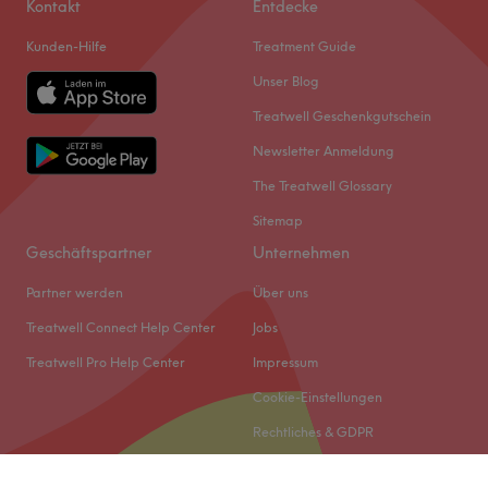
Kontakt
Entdecke
Kunden-Hilfe
Treatment Guide
Unser Blog
Treatwell Geschenkgutschein
Newsletter Anmeldung
The Treatwell Glossary
Sitemap
Geschäftspartner
Unternehmen
Partner werden
Über uns
Treatwell Connect Help Center
Jobs
Treatwell Pro Help Center
Impressum
Cookie-Einstellungen
Rechtliches & GDPR