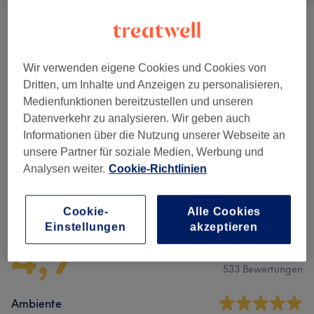
Behandlungspaket
(
3
)
ab 90 €
Wir verwenden eigene Cookies und Cookies von
Gesichtsbehandlungen
(
7
)
ab 0,01 €
Dritten, um Inhalte und Anzeigen zu personalisieren,
Medienfunktionen bereitzustellen und unseren
Zubuchbare Extras
(
1
)
6 €
Datenverkehr zu analysieren. Wir geben auch
Informationen über die Nutzung unserer Webseite an
Augenbrauen & Wimpernbehandlungen
(
6
)
ab 15 €
unsere Partner für soziale Medien, Werbung und
Analysen weiter.
Cookie-Richtlinien
Salonbewertungen
Cookie-
Alle Cookies
Einstellungen
akzeptieren
4,9
533 Bewertungen
Ambiente