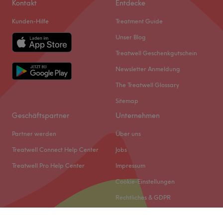
Kontakt
Entdecke
Kunden-Hilfe
Treatment Guide
Unser Blog
Treatwell Geschenkgutschein
Newsletter Anmeldung
The Treatwell Glossary
Sitemap
Geschäftspartner
Unternehmen
Partner werden
Über uns
Treatwell Connect Help Center
Jobs
Treatwell Pro Help Center
Impressum
Cookie-Einstellungen
Rechtliches & GDPR