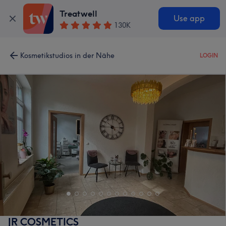
Treatwell
Use app
130K
Kosmetikstudios in der Nähe
LOGIN
JR COSMETICS