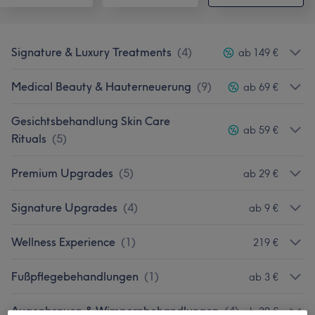
Signature & Luxury Treatments
(
4
)
ab 149 €
Medical Beauty & Hauterneuerung
(
9
)
ab 69 €
Gesichtsbehandlung Skin Care
ab 59 €
Rituals
(
5
)
Premium Upgrades
(
5
)
ab 29 €
Signature Upgrades
(
4
)
ab 9 €
Wellness Experience
(
1
)
219 €
Fußpflegebehandlungen
(
1
)
ab 3 €
Augenbrauen & Wimpernbehandlungen
(
4
)
ab 30 €