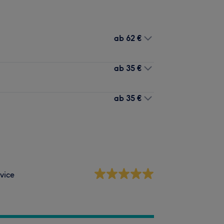
ab
62 €
ab
35 €
ab
35 €
vice