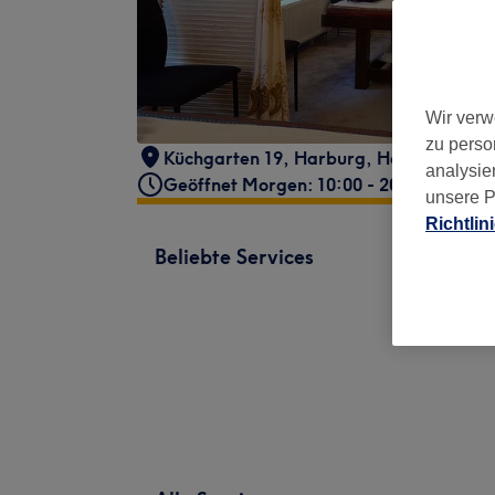
Wir verw
zu perso
Küchgarten 19
,
Harburg
,
Hamburg
,
21
analysie
Geöffnet Morgen: 10:00 - 20:30
unsere P
Richtlin
Beliebte Services