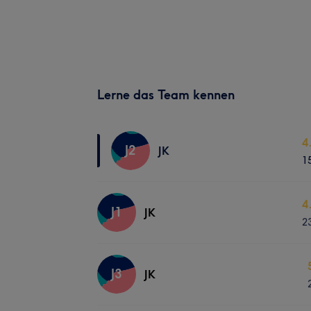
Lerne das Team kennen
4
J2
JK
1
4
J1
JK
2
J3
JK