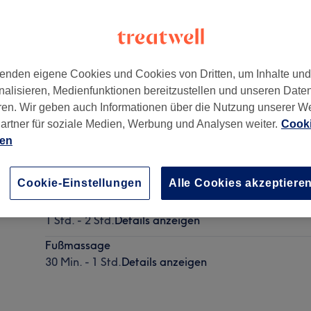
enden eigene Cookies und Cookies von Dritten, um Inhalte un
nalisieren, Medienfunktionen bereitzustellen und unseren Date
073
ren. Wir geben auch Informationen über die Nutzung unserer W
artner für soziale Medien, Werbung und Analysen weiter.
Cooki
ien
Kopf-, Rücken- & Nackenmassage
30 Min. - 1 Std.
Details anzeigen
Cookie-Einstellungen
Alle Cookies akzeptiere
Thai-Öl Massage
1 Std. - 2 Std.
Details anzeigen
Fußmassage
30 Min. - 1 Std.
Details anzeigen