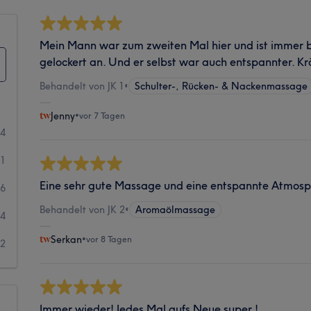
Mein Mann war zum zweiten Mal hier und ist immer beg
gelockert an. Und er selbst war auch entspannter. K
Behandelt von JK 1
•
Schulter-, Rücken- & Nackenmassage
Jenny
•
vor 7 Tagen
34
61
Eine sehr gute Massage und eine entspannte Atmos
6
Behandelt von JK 2
•
Aromaölmassage
4
Serkan
•
vor 8 Tagen
2
Immer wieder! Jedes Mal aufs Neue super !