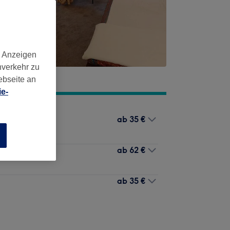
d Anzeigen
nverkehr zu
ebseite an
e-
ab
35 €
n
ab
62 €
ab
35 €