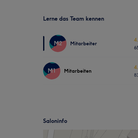
Lerne das Team kennen
4
M2
Mitarbeiter
6
4
M1
Mitarbeiten
8
Saloninfo