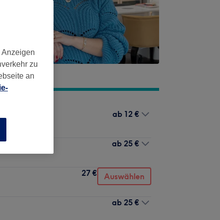
d Anzeigen
nverkehr zu
ebseite an
e-
ab
12 €
n
ab
25 €
27 €
Auswählen
ab
25 €