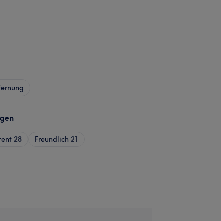
fernung
agen
tent
28
Freundlich
21