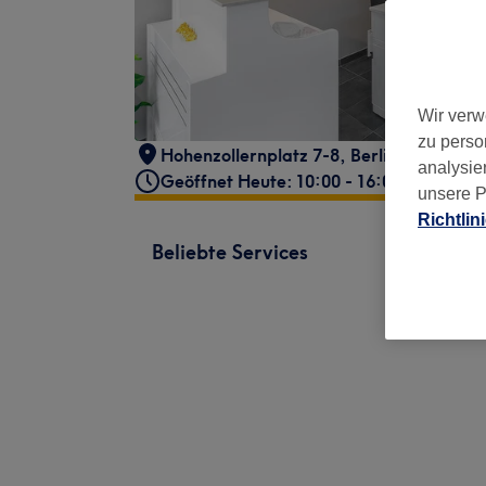
Wir verw
zu perso
Hohenzollernplatz 7-8
,
Berlin
,
14129
analysie
Geöffnet Heute: 10:00 - 16:00
unsere P
Richtlin
Beliebte Services