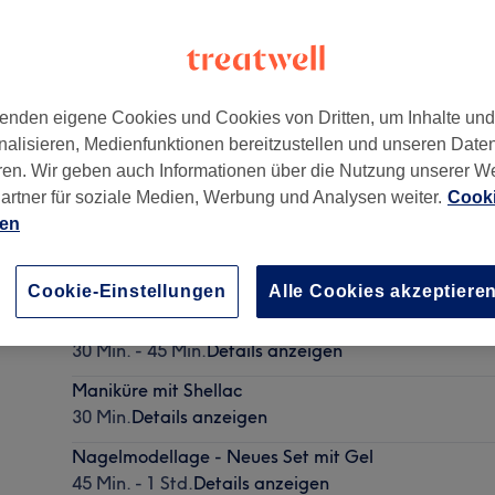
enden eigene Cookies und Cookies von Dritten, um Inhalte un
nalisieren, Medienfunktionen bereitzustellen und unseren Date
ren. Wir geben auch Informationen über die Nutzung unserer W
artner für soziale Medien, Werbung und Analysen weiter.
Cooki
ien
Maniküre
15 Min. - 30 Min.
Details anzeigen
Cookie-Einstellungen
Alle Cookies akzeptiere
Pediküre
30 Min. - 45 Min.
Details anzeigen
Maniküre mit Shellac
30 Min.
Details anzeigen
Nagelmodellage - Neues Set mit Gel
45 Min. - 1 Std.
Details anzeigen