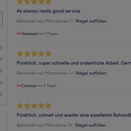
As always really good service.
Behandelt von Mitarbeiten 1
•
Nägel auffüllen
Vanessa
•
vor 3 Tagen
80
85
Pünktlich, super schnelle und ordentliche Arbeit. Ger
25
Behandelt von Mitarbeiten 1
•
Nägel auffüllen
13
Cosima
•
vor 5 Tagen
5
Pünktlich, schnell und wieder eine exzellente Behan
Behandelt von Mitarbeiter 2
•
Nägel auffüllen