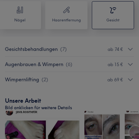
Nägel
Haarentfernung
Gesicht
Gesichtsbehandlungen
(
7
)
ab 74 €
Augenbrauen & Wimpern
(
6
)
ab 15 €
Wimpernlifting
(
2
)
ab 69 €
Unsere Arbeit
Bild anklicken für weitere Details