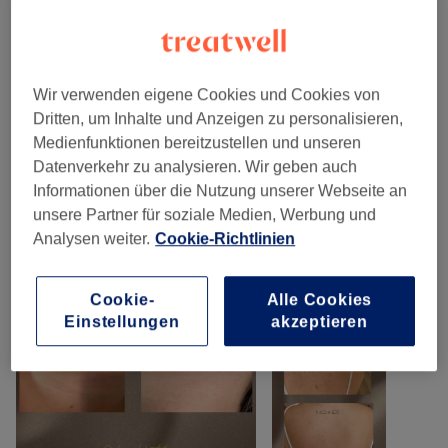
Gesichtsbehandlungen
(
5
)
ab 100 €
Permanent Make-Up
(
1
)
600 €
Wir verwenden eigene Cookies und Cookies von
Dritten, um Inhalte und Anzeigen zu personalisieren,
Unsere Arbeit
Medienfunktionen bereitzustellen und unseren
Bild anklicken für weitere Details
Datenverkehr zu analysieren. Wir geben auch
Informationen über die Nutzung unserer Webseite an
unsere Partner für soziale Medien, Werbung und
Analysen weiter.
Cookie-Richtlinien
Cookie-
Alle Cookies
Einstellungen
akzeptieren