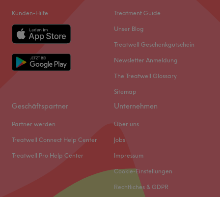
Kunden-Hilfe
Treatment Guide
Unser Blog
Treatwell Geschenkgutschein
Newsletter Anmeldung
The Treatwell Glossary
Sitemap
Geschäftspartner
Unternehmen
Partner werden
Über uns
Treatwell Connect Help Center
Jobs
Treatwell Pro Help Center
Impressum
Cookie-Einstellungen
Rechtliches & GDPR