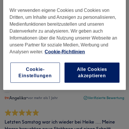
Bewertungen filtern
Wir verwenden eigene Cookies und Cookies von
Dritten, um Inhalte und Anzeigen zu personalisieren,
Medienfunktionen bereitzustellen und unseren
Bewertung
Nach Sternen filtern
Datenverkehr zu analysieren. Wir geben auch
Informationen über die Nutzung unserer Webseite an
Verifizierte Bewertungen
unsere Partner für soziale Medien, Werbung und
Geschrieben von unseren Kunden, damit du weißt, was
Analysen weiter.
Cookie-Richtlinien
dich in jedem Salon erwartet.
Cookie-
Alle Cookies
Einstellungen
akzeptieren
Hervorragend in allem! Superteam.
Angelika
•
vor mehr als 1 Jahr
Verifizierte Bewertung
Letzten Samstag war ich wieder bei Heike .... Meine
Haare brauchten neue Strähnen und einen Schnitt....