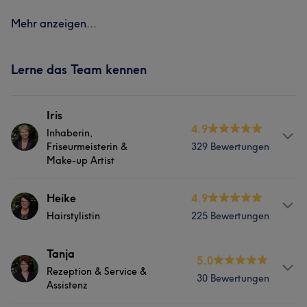
Mehr anzeigen...
Lerne das Team kennen
Iris
4.9
Inhaberin,
Friseurmeisterin &
329 Bewertungen
Make-up Artist
Info
Heike
4.9
Hairstylistin
225 Bewertungen
Mit der Berufserfahrung von über 30 Jahren und
regelmäßigen Fortbildungen ist sie die erfolgreiche
Inhaberin der Hairlounge. Calligraphycut,
Info
Tanja
5.0
Haarverlängerung/- Verdichtung, angesagte
Rezeption & Service &
Heike ist seit 2014 im Team, ihr bevorzugtes
30 Bewertungen
Farbtechniken, Balayage & Freihandtechniken,
Assistenz
Einsatzgebiet sind Colortechniken,Damen-, Kinder- und
Hochstecken für besondere Anlässe mit einem schönen