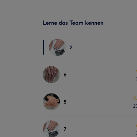
Lerne das Team kennen
2
6
4
5
2
7