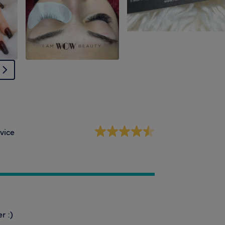
vice
r :)