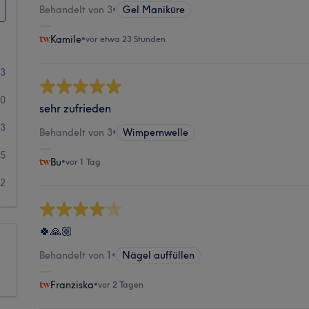
Behandelt von 3
•
Gel Maniküre
Kamile
•
vor etwa 23 Stunden
33
40
sehr zufrieden
33
Behandelt von 3
•
Wimpernwelle
55
Bu
•
vor 1 Tag
52
🍀🙏🏼
Behandelt von 1
•
Nägel auffüllen
Franziska
•
vor 2 Tagen