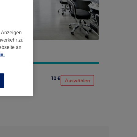
d Anzeigen
nverkehr zu
ebseite an
e-
10 €
Auswählen
n