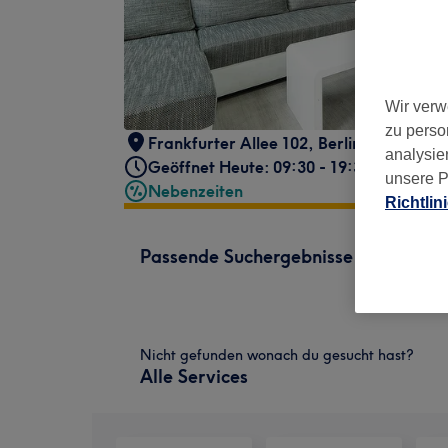
Wir verw
zu perso
Frankfurter Allee 102
,
Berlin, Friedrich
analysie
Geöffnet Heute: 09:30 - 19:30
unsere P
Nebenzeiten
Richtlin
Passende Suchergebnisse
Nicht gefunden wonach du gesucht hast?
Alle Services