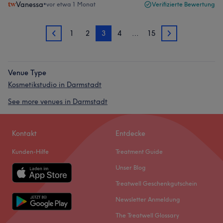
Vanessa
•
vor etwa 1 Monat
Verifizierte Bewertung
1
2
3
4
…
15
2
4
Venue Type
Kosmetikstudio in Darmstadt
See more venues in Darmstadt
Kontakt
Entdecke
Kunden-Hilfe
Treatment Guide
Unser Blog
Treatwell Geschenkgutschein
Newsletter Anmeldung
The Treatwell Glossary