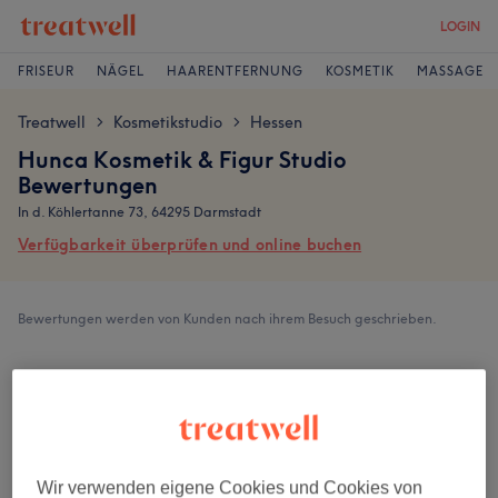
LOGIN
FRISEUR
NÄGEL
HAARENTFERNUNG
KOSMETIK
MASSAGE
Treatwell
Kosmetikstudio
Hessen
>
>
Hunca Kosmetik & Figur Studio
Bewertungen
In d. Köhlertanne 73, 64295 Darmstadt
Verfügbarkeit überprüfen und online buchen
Bewertungen werden von Kunden nach ihrem Besuch geschrieben.
4,8
118 Bewertungen
Ambiente
Wir verwenden eigene Cookies und Cookies von