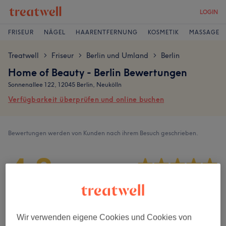
LOGIN
FRISEUR
NÄGEL
HAARENTFERNUNG
KOSMETIK
MASSAGE
Treatwell
Friseur
Berlin und Umland
Berlin
>
>
>
Home of Beauty - Berlin Bewertungen
Sonnenallee 122, 12045 Berlin, Neukölln
Verfügbarkeit überprüfen und online buchen
Bewertungen werden von Kunden nach ihrem Besuch geschrieben.
4,8
2423 Bewertungen
Ambiente
Wir verwenden eigene Cookies und Cookies von