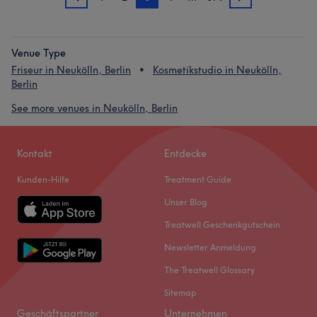
2
4
Venue Type
Friseur in Neukölln, Berlin
Kosmetikstudio in Neukölln,
Berlin
See more venues in Neukölln, Berlin
Kontakt
Entdecke
Kunden-Hilfe
Treatment Guide
Unser Blog
Treatwell Geschenkgutschein
Newsletter Anmeldung
The Treatwell Glossary
Sitemap
Geschäftspartner
Unternehmen