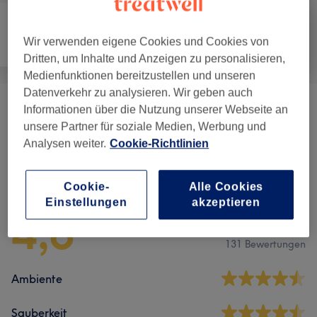
Wir verwenden eigene Cookies und Cookies von
Nägel
Gesicht
Massage
Dritten, um Inhalte und Anzeigen zu personalisieren,
Medienfunktionen bereitzustellen und unseren
Datenverkehr zu analysieren. Wir geben auch
Informationen über die Nutzung unserer Webseite an
Massagen
(
6
)
ab 20 €
unsere Partner für soziale Medien, Werbung und
Analysen weiter.
Cookie-Richtlinien
Salonbewertungen
Cookie-
Alle Cookies
Einstellungen
akzeptieren
4,6
131 Bewertungen
Ambiente
Sauberkeit