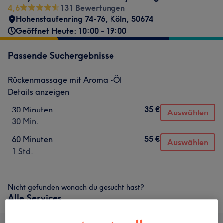
4,6
131 Bewertungen
Hohenstaufenring 74-76
,
Köln
,
50674
Geöffnet Heute: 10:00 - 19:00
Passende Suchergebnisse
Rückenmassage mit Aroma -Öl
Details anzeigen
35 €
30 Minuten
Auswählen
30 Min.
55 €
60 Minuten
Auswählen
1 Std.
Nicht gefunden wonach du gesucht hast?
Alle Services