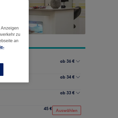
d Anzeigen
nverkehr zu
ebseite an
e-
ab
36 €
n
ab
34 €
ab
33 €
45 €
Auswählen