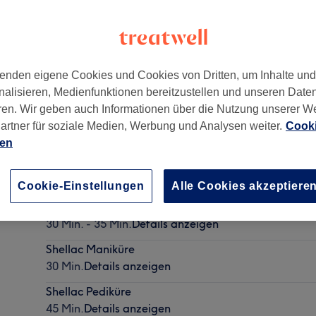
enden eigene Cookies und Cookies von Dritten, um Inhalte un
nalisieren, Medienfunktionen bereitzustellen und unseren Date
4
ren. Wir geben auch Informationen über die Nutzung unserer W
artner für soziale Medien, Werbung und Analysen weiter.
Cooki
ien
Nagelmodellage - Auffüllen (Acryl oder Gel)
35 Min. - 1 Std.
Details anzeigen
Cookie-Einstellungen
Alle Cookies akzeptiere
Pediküre
30 Min. - 35 Min.
Details anzeigen
Shellac Maniküre
30 Min.
Details anzeigen
Shellac Pediküre
45 Min.
Details anzeigen