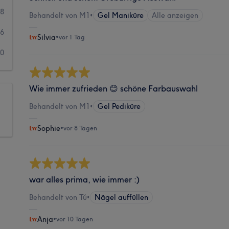
58
Behandelt von M1
•
Gel Maniküre
Alle anzeigen
26
Silvia
•
vor 1 Tag
20
Wie immer zufrieden 😊 schöne Farbauswahl
Behandelt von M1
•
Gel Pediküre
Sophie
•
vor 8 Tagen
war alles prima, wie immer :)
Behandelt von Tú
•
Nägel auffüllen
Anja
•
vor 10 Tagen