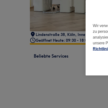
Wir verw
zu perso
Lindenstraße 38
,
Köln, Innenstadt
,
5067
analysie
Geöffnet Heute: 09:30 - 18:00
unsere P
Richtlin
Beliebte Services