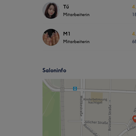
Tú
4
Mitarbeiterin
1
M1
4
Mitarbeiterin
6
Saloninfo