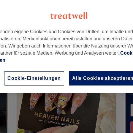
erlin
,
10787
enden eigene Cookies und Cookies von Dritten, um Inhalte un
nalisieren, Medienfunktionen bereitzustellen und unseren Date
ren. Wir geben auch Informationen über die Nutzung unserer W
artner für soziale Medien, Werbung und Analysen weiter.
Cooki
keine Buchungen über Treatwell entgegen. Nutz
ien
n Ihrer Nähe zu finden.
Dort warten viele erstkl
Cookie-Einstellungen
Alle Cookies akzeptiere