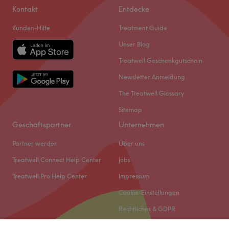
Kontakt
Entdecke
Kunden-Hilfe
Treatment Guide
Unser Blog
Treatwell Geschenkgutschein
Newsletter Anmeldung
The Treatwell Glossary
Sitemap
Geschäftspartner
Unternehmen
Partner werden
Über uns
Treatwell Connect Help Center
Jobs
Treatwell Pro Help Center
Impressum
Cookie-Einstellungen
Rechtliches & GDPR