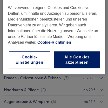
35 Min.
Details anzeigen
Wir verwenden eigene Cookies und Cookies von
12 €
Augenbrauen färben
Auswählen
Dritten, um Inhalte und Anzeigen zu personalisieren,
10 Min.
Details anzeigen
Medienfunktionen bereitzustellen und unseren
Datenverkehr zu analysieren. Wir geben auch
Informationen über die Nutzung unserer Webseite an
Alle Services
unsere Partner für soziale Medien, Werbung und
Analysen weiter.
Cookie-Richtlinien
Damen - Haarschnitte & Stylings
(
2
)
ab 39 €
Cookie-
Alle Cookies
Damen - Colorationen, Schnitte & Föhnen
Einstellungen
akzeptieren
ab 134 €
(
7
)
Damen - Colorationen & Föhnen
(
7
)
ab 88 €
Haarkuren & Pflege
(
2
)
ab 20 €
Augenbrauen & Wimpern
(
6
)
ab 11 €