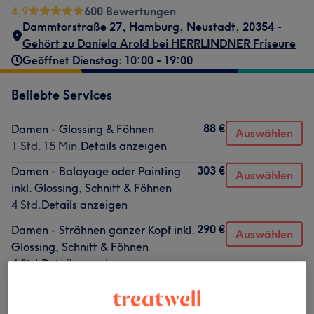
4,9
600 Bewertungen
Dammtorstraße 27
,
Hamburg, Neustadt
,
20354 -
Gehört zu Daniela Arold bei HERRLINDNER Friseure
Geöffnet Dienstag: 10:00 - 19:00
Beliebte Services
88 €
Damen - Glossing & Föhnen
Auswählen
1 Std. 15 Min.
Details anzeigen
303 €
Damen - Balayage oder Painting
Auswählen
inkl. Glossing, Schnitt & Föhnen
4 Std.
Details anzeigen
290 €
Damen - Strähnen ganzer Kopf inkl.
Auswählen
Glossing, Schnitt & Föhnen
4 Std.
Details anzeigen
38 €
Augenbrauen färben & zupfen,
Auswählen
Wimpern färben
40 €