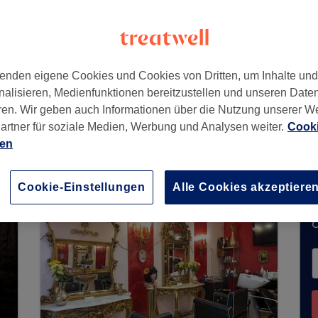
785
enden eigene Cookies und Cookies von Dritten, um Inhalte un
nalisieren, Medienfunktionen bereitzustellen und unseren Date
ren. Wir geben auch Informationen über die Nutzung unserer W
artner für soziale Medien, Werbung und Analysen weiter.
Cooki
t keine Buchungen über Treatwell entgegen. Nut
ien
n Ihrer Nähe zu finden.
Dort warten viele erstkl
Cookie-Einstellungen
Alle Cookies akzeptiere