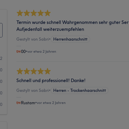
Termin wurde schnell Wahrgenommen sehr guter Serv
Aufjedenfall weiterzuempfehlen
Gestylt von Sabri
•
Herrenhaarschnitt
00
•
vor etwa 2 Jahren
2
0
Schnell und professionell! Danke!
0
Gestylt von Sabri
•
Herren - Trockenhaarschnitt
0
Rustam
•
vor etwa 2 Jahren
0