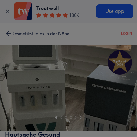
Treatwell
Use app
130K
Kosmetikstudios in der Nähe
LOGIN
Hautsache Gesund