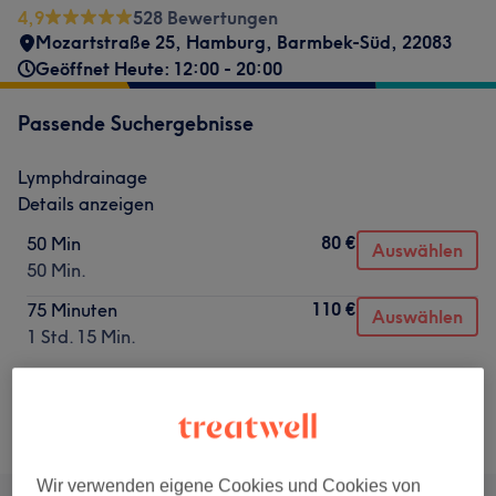
4,9
528 Bewertungen
Mozartstraße 25
,
Hamburg, Barmbek-Süd
,
22083
Geöffnet Heute: 12:00 - 20:00
Passende Suchergebnisse
Lymphdrainage
Details anzeigen
80 €
50 Min
Auswählen
50 Min.
110 €
75 Minuten
Auswählen
1 Std. 15 Min.
Nicht gefunden wonach du gesucht hast?
Alle Services
Wir verwenden eigene Cookies und Cookies von