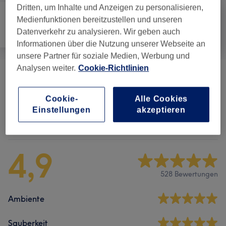
Dritten, um Inhalte und Anzeigen zu personalisieren,
Medienfunktionen bereitzustellen und unseren
Datenverkehr zu analysieren. Wir geben auch
Haarentfernung
Gesicht
Massage
Informationen über die Nutzung unserer Webseite an
unsere Partner für soziale Medien, Werbung und
Analysen weiter.
Cookie-Richtlinien
Massagen
(
4
)
ab 49 €
Cookie-
Alle Cookies
Einstellungen
akzeptieren
Salonbewertungen
4,9
528 Bewertungen
Ambiente
Sauberkeit