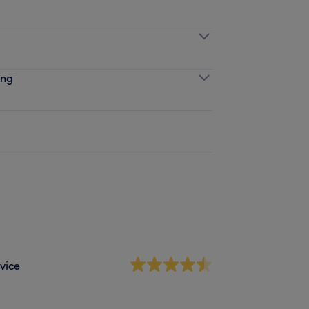
ung
vice