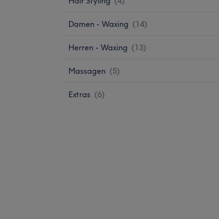
Hair Styling
(
4
)
Damen - Waxing
(
14
)
Herren - Waxing
(
13
)
Massagen
(
5
)
Extras
(
6
)