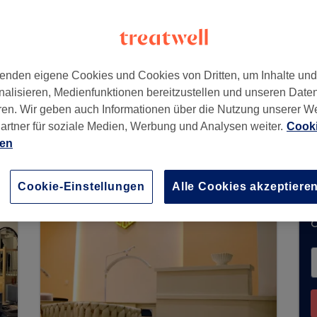
wanthalerhöhe
,
80339
enden eigene Cookies und Cookies von Dritten, um Inhalte un
nalisieren, Medienfunktionen bereitzustellen und unseren Date
ren. Wir geben auch Informationen über die Nutzung unserer W
artner für soziale Medien, Werbung und Analysen weiter.
Cooki
e Buchungen über Treatwell entgegen. Nutzen S
ien
hrer Nähe zu finden.
Dort warten viele erstklassi
Cookie-Einstellungen
Alle Cookies akzeptiere