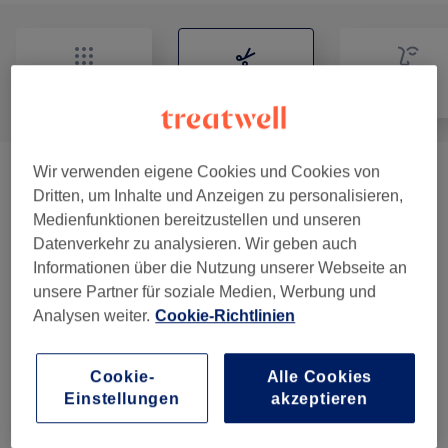
Alle
Friseur
Gesicht
Wir verwenden eigene Cookies und Cookies von
Damen - Haarschnitte & Stylings
(
9
)
ab 7 €
Dritten, um Inhalte und Anzeigen zu personalisieren,
Medienfunktionen bereitzustellen und unseren
Damen - Colorationen & Schnitte
(
3
)
ab 30 €
Datenverkehr zu analysieren. Wir geben auch
Informationen über die Nutzung unserer Webseite an
Damen - Colorationen, Schnitte &
unsere Partner für soziale Medien, Werbung und
ab 28 €
Föhnen
(
8
)
Analysen weiter.
Cookie-Richtlinien
Haarkuren & Pflege
(
3
)
ab 3,50 €
Cookie-
Alle Cookies
Einstellungen
akzeptieren
Herren - Haarschnitte & Stylings
(
4
)
ab 18 €