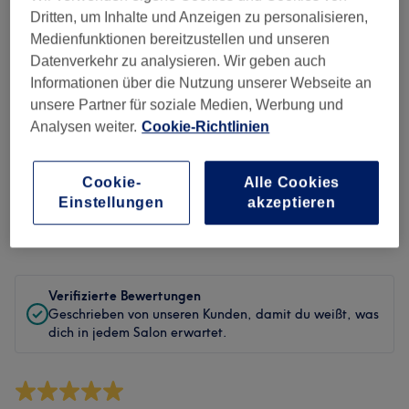
Sauberkeit
Dritten, um Inhalte und Anzeigen zu personalisieren,
Medienfunktionen bereitzustellen und unseren
Service
Datenverkehr zu analysieren. Wir geben auch
Informationen über die Nutzung unserer Webseite an
unsere Partner für soziale Medien, Werbung und
Analysen weiter.
Cookie-Richtlinien
Bewertungen filtern
Cookie-
Alle Cookies
Behandlung
Alle Bewertungen
Einstellungen
akzeptieren
Bewertung
Nach Sternen filtern
Verifizierte Bewertungen
Geschrieben von unseren Kunden, damit du weißt, was
dich in jedem Salon erwartet.