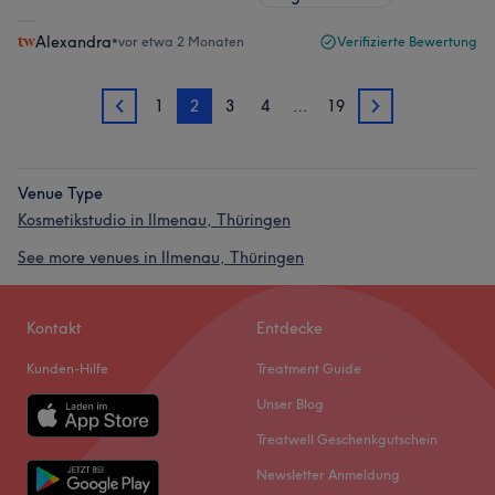
Alexandra
•
vor etwa 2 Monaten
Verifizierte Bewertung
1
2
3
4
…
19
1
3
Venue Type
Kosmetikstudio in Ilmenau, Thüringen
See more venues in Ilmenau, Thüringen
Kontakt
Entdecke
Kunden-Hilfe
Treatment Guide
Unser Blog
Treatwell Geschenkgutschein
Newsletter Anmeldung