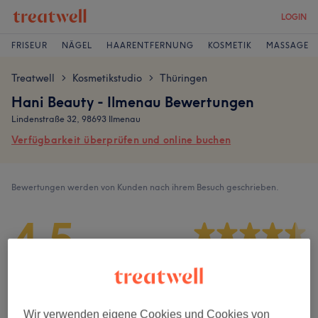
LOGIN
FRISEUR
NÄGEL
HAARENTFERNUNG
KOSMETIK
MASSAGE
Treatwell
Kosmetikstudio
Thüringen
>
>
Hani Beauty - Ilmenau Bewertungen
Lindenstraße 32, 98693 Ilmenau
Verfügbarkeit überprüfen und online buchen
Bewertungen werden von Kunden nach ihrem Besuch geschrieben.
4,5
132 Bewertungen
Ambiente
Wir verwenden eigene Cookies und Cookies von