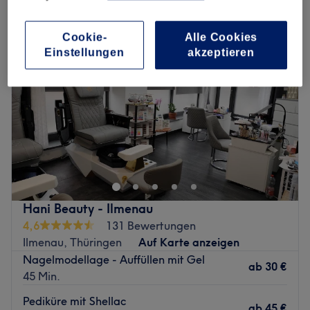
Cookie-
Alle Cookies
Einstellungen
akzeptieren
Hani Beauty - Ilmenau
4,6
131 Bewertungen
Ilmenau, Thüringen
Auf Karte anzeigen
Nagelmodellage - Auffüllen mit Gel
ab
30 €
45 Min.
Pediküre mit Shellac
ab
45 €