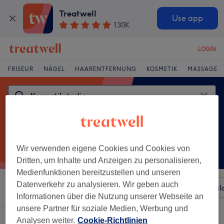
Treatwell
Use app
130K
LOGIN
FRISEUR
NÄGEL
HAARENTFERNUNG
KOSMETIK
MASSAGE
Wir verwenden eigene Cookies und Cookies von
Dritten, um Inhalte und Anzeigen zu personalisieren,
Medienfunktionen bereitzustellen und unseren
Datenverkehr zu analysieren. Wir geben auch
Sortieren nach
Beliebiger Preis
Besonderheiten
Sal
Informationen über die Nutzung unserer Webseite an
unsere Partner für soziale Medien, Werbung und
Ein Salon, der anbietet:
kosmetikstudio in Ilmenau, Thüringen
Analysen weiter.
Cookie-Richtlinien