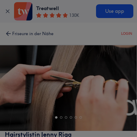
Treatwell
Use app
130K
Friseure in der Nähe
LOGIN
Hairstylistin Jenny Riga