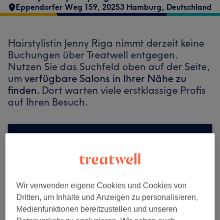
Eppendorfer Weg 159, 20253 Hamburg, Deutschland
Hairstylistin Jenny Riga nimmt derzeit keine
Buchungen über Treatwell entgegen.
Nutzen Sie das Suchfeld oben auf der Seite,
um
verfügbare Salons in Ihrer Nähe zu
finden.
Dort warten viele erstklassige Profis
auf Ihren Besuch.
Finde die besten Salons in deiner Nähe
Wir verwenden eigene Cookies und Cookies von
Auf Treatwell finden
Dritten, um Inhalte und Anzeigen zu personalisieren,
Medienfunktionen bereitzustellen und unseren