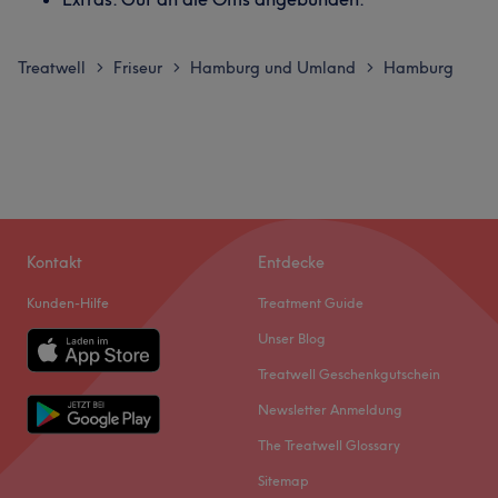
Treatwell
Friseur
Hamburg und Umland
Hamburg
>
>
>
Kontakt
Entdecke
Kunden-Hilfe
Treatment Guide
Unser Blog
Treatwell Geschenkgutschein
Newsletter Anmeldung
The Treatwell Glossary
Sitemap