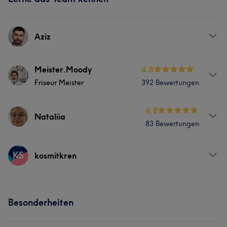
Aziz
Services
Meister.Moody
4.8
Friseur Meister
392 Bewertungen
Friseur
Gesicht
Services
4.8
Nataliia
83 Bewertungen
Friseur
Gesicht
Services
KS
kosmitkren
Portfolio
Körper
Friseur
Gesicht
Services
Haarentfernung
Besonderheiten
Friseur
Gesicht
Portfolio