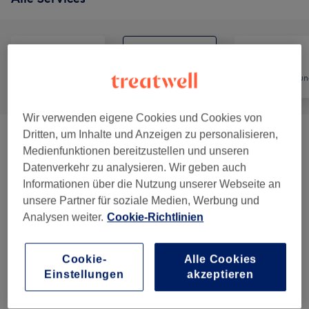
Alle
Friseur
Haarentfernun
Wir verwenden eigene Cookies und Cookies von
Dritten, um Inhalte und Anzeigen zu personalisieren,
Damen - Colorationen & Schnitte
(
1
)
60 €
Medienfunktionen bereitzustellen und unseren
Datenverkehr zu analysieren. Wir geben auch
Damen - Farbe & Coloration
(
10
)
ab 5 €
Informationen über die Nutzung unserer Webseite an
unsere Partner für soziale Medien, Werbung und
Kinder - Haarschnitte & Stylings
(
1
)
ab 15 €
Analysen weiter.
Cookie-Richtlinien
Damen - Haarschnitte & Stylings
(
14
)
ab 3 €
Cookie-
Alle Cookies
Einstellungen
akzeptieren
Herren - Haarschnitte & Stylings
(
10
)
ab 10 €